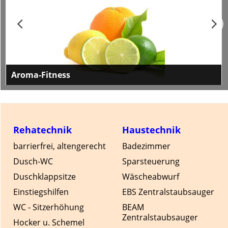
Aroma-Fitness
Hier finden Sie Produkte zur Beduftung und
Aromatisierung sowie Reinhaltung der Luft, Sauna-
Aufgüße, Dampfbademulsionen, Öle, Essenzen und
vieles mehr.
Rehatechnik
Haustechnik
barrierfrei, altengerecht
Badezimmer
Dusch-WC
Sparsteuerung
Duschklappsitze
Wäscheabwurf
Einstiegshilfen
EBS Zentralstaubsauger
WC - Sitzerhöhung
BEAM
Zentralstaubsauger
Hocker u. Schemel