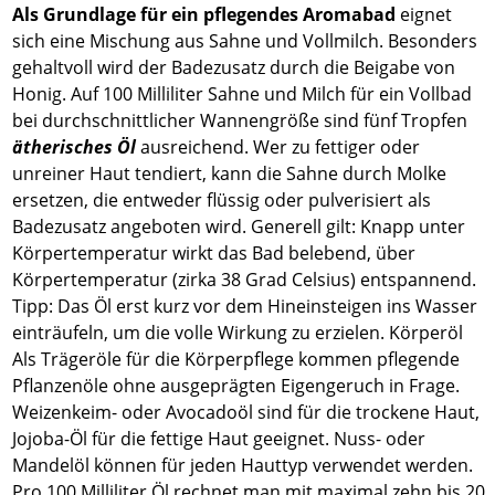
Als Grundlage für ein pflegendes Aromabad
eignet
sich eine Mischung aus Sahne und Vollmilch. Besonders
gehaltvoll wird der Badezusatz durch die Beigabe von
Honig. Auf 100 Milliliter Sahne und Milch für ein Vollbad
bei durchschnittlicher Wannengröße sind fünf Tropfen
ätherisches Öl
ausreichend. Wer zu fettiger oder
unreiner Haut tendiert, kann die Sahne durch Molke
ersetzen, die entweder flüssig oder pulverisiert als
Badezusatz angeboten wird. Generell gilt: Knapp unter
Körpertemperatur wirkt das Bad belebend, über
Körpertemperatur (zirka 38 Grad Celsius) entspannend.
Tipp: Das Öl erst kurz vor dem Hineinsteigen ins Wasser
einträufeln, um die volle Wirkung zu erzielen. Körperöl
Als Trägeröle für die Körperpflege kommen pflegende
Pflanzenöle ohne ausgeprägten Eigengeruch in Frage.
Weizenkeim- oder Avocadoöl sind für die trockene Haut,
Jojoba-Öl für die fettige Haut geeignet. Nuss- oder
Mandelöl können für jeden Hauttyp verwendet werden.
Pro 100 Milliliter Öl rechnet man mit maximal zehn bis 20